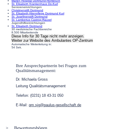
Marien Hospital Dortmund-Hombruch
St. Elisabeth Krankenhaus Do-Kurl
Senioreneinrichtungen
Christinenstift Dortmund
St. Elisabeth Altenpflege Dortmund Kurl
St. Josefinenstift Dortmund
St. Lambertus Castrop-Rauxel
Jugendhilfeeinrichtungen
St. Elisabeth Dortmund
30 medizinische Fachbereiche
8.500 Mitarbeitende
Diese Info für 30 Tage nicht mehr anzeigen.
Weiter zur Website
des Ambulantes OP-Zentrum
Automatische Weiterleitung in:
54
Sek.
Ihre Ansprechpartnerin bei Fragen zum
Qualitätsmanagement:
Dr. Michaela Gross
Leitung Qualitätsmanagement
Telefon: (0231) 18 43-31 050
E-Mail:
qm.sjg@paulus-gesellschaft.de
Bewertungsbögen