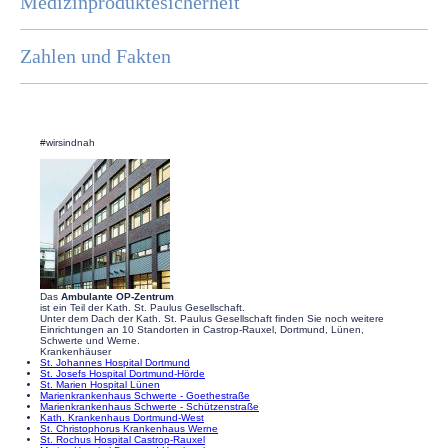
Medizinproduktesicherheit
Zahlen und Fakten
#wirsindnah
Das
Ambulante OP-Zentrum
ist ein Teil der Kath. St. Paulus Gesellschaft.
Unter dem Dach der Kath. St. Paulus Gesellschaft finden Sie noch weitere
Einrichtungen an 10 Standorten in Castrop-Rauxel, Dortmund, Lünen,
Schwerte und Werne.
Krankenhäuser
St. Johannes Hospital Dortmund
St. Josefs Hospital Dortmund-Hörde
St. Marien Hospital Lünen
Marienkrankenhaus Schwerte - Goethestraße
Marienkrankenhaus Schwerte - Schützenstraße
Kath. Krankenhaus Dortmund-West
St. Christophorus Krankenhaus Werne
St. Rochus Hospital Castrop-Rauxel