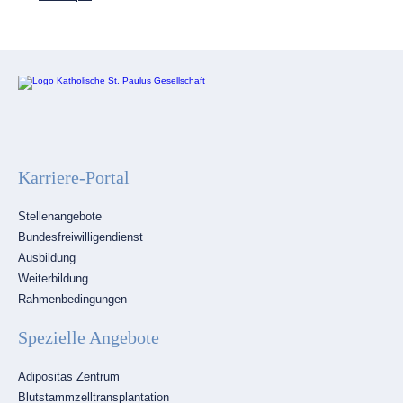
Karriere-Portal
Navigation
Stellenangebote
überspringen
Bundesfreiwilligendienst
Ausbildung
Weiterbildung
Rahmenbedingungen
Spezielle Angebote
Navigation
Adipositas Zentrum
überspringen
Blutstammzelltransplantation